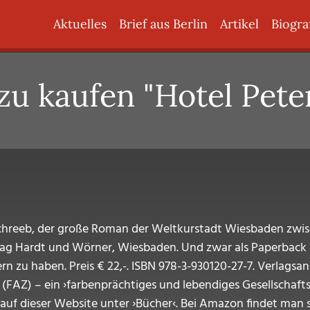
Hauptnavigation
Aktuelles
Brief aus Berlin
Artikel
Biogra
zu kaufen "Hotel Pete
Schreeb, der große Roman der Weltkurstadt Wiesbaden zwisc
lag Hardt und Wörner, Wiesbaden. Und zwar als Paperback i
n zu haben. Preis € 22,-. ISBN 978-3-930120-27-7. Verlags
(FAZ) – ein ›farbenprächtiges und lebendiges Gesellschaft
auf dieser Website unter ›Bücher‹. Bei Amazon findet man 