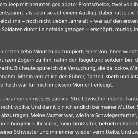
einem Jeep mit herunter-geklappter Frontscheibe, zwei von 
entspannt, als seien sie auf einem Ausflug. Dabei hatte die
bst mir – noch nicht sieben Jahre alt – war auf den ersten B
 Soldaten durch Leinefelde gezogen – erschöpft, mutlos, 
n ersten zehn Minuten korrumpiert; einer von ihnen winkt
kurzem Zögern zu ihm, nahm den Riegel und seitdem bin ich 
t. Bis heute spüre ich die Versuchung, die da lockte. Mir 
nahm. Mithin verriet ich den Führer, Tante Lisbeth und l
e Reich war für mich in diesem Moment erledigt.
icht die angenehmste. Es gab viel Streit zwischen meiner Ta
 nicht wollte. Und damit bin ich endlich bei meiner Mutter.
d abzutragen. Meine Mutter war, wie ihre Schwiegermutter
h bürgerlich. Ihr Vater, mein Großvater, betrieb in Pade
einer Schwester und mir immer wieder vermittelte. Und zwa