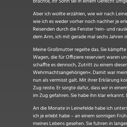
brachte, ihr Sohn sei in einem Gefecht u
Aber ich wollte erzählen, wie wir nach Lei
wie ich es weder vorher noch nachher je erle
Reisenden durch die Fenster ‘rein- und rau
dem Arm, ich mit gerade mal sechs Jahren
Meine Großmutter regelte das. Sie kämpfte 
Wagen, die für Offiziere reserviert waren 
schaffte es dennoch, Zutritt zu einem dies
Wehrmachtsangehörigen«. Damit war mein Va
nun als vermisst galt. Mit ihrer Erklärung ko
Zug reiste. Er sorgte dafür, dass wir in ein
im Zug gefahren. Sie habe ihn klar erkannt. 
An die Monate in Leinefelde habe ich unters
ich je erlebt habe – an einem sonnigen Früh
meines Lebens gesehen. Sie fuhren in lange