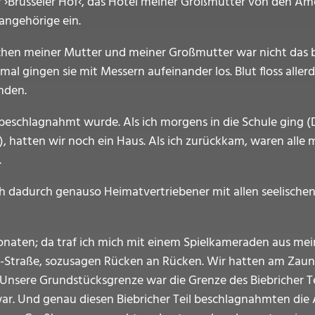
r ›Brüsseler Hof‹, das Hotel meiner Großmutter von den A
angehörige ein.
chen meiner Mutter und meiner Großmutter war nicht das 
l gingen sie mit Messern aufeinander los. Blut floss allerd
nden.
s beschlagnahmt wurde. Als ich morgens in die Schule ging 
), hatten wir noch ein Haus. Als ich zurückkam, waren alle
.
ich dadurch genauso Heimatvertriebener mit allen seelische
naten; da traf ich mich mit einem Spielkameraden aus mein
kel-Straße, sozusagen Rücken an Rücken. Wir hatten am Zaun
Unsere Grundstücksgrenze war die Grenze des Biebricher Tei
. Und genau diesen Biebricher Teil beschlagnahmten die Am