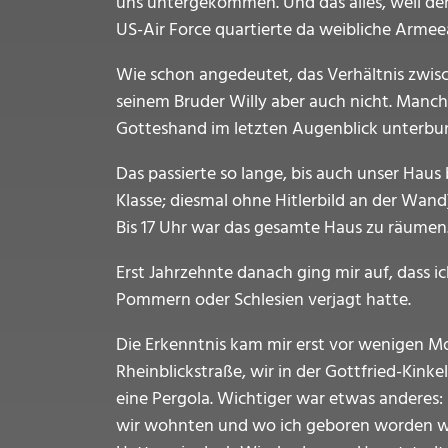
uns untergekommen. Und das alles, weil de
US-Air Force quartierte da weibliche Armee
Wie schon angedeutet, das Verhältnis zwis
seinem Bruder Willy aber auch nicht. Manchma
Gotteshand im letzten Augenblick unterbu
Das passierte so lange, bis auch unser Hau
Klasse; diesmal ohne Hitlerbild an der Wand
Bis 17 Uhr war das gesamte Haus zu räumen
Erst Jahrzehnte danach ging mir auf, dass 
Pommern oder Schlesien verjagt hatte.
Die Erkenntnis kam mir erst vor wenigen Mo
Rheinblickstraße, wir in der Gottfried-Kin
eine Pergola. Wichtiger war etwas anderes: 
wir wohnten und wo ich geboren worden war