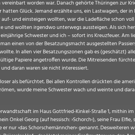
am vereinbart worden war. Danach gehörte Thüringen zur Kr
r hatten Glück. Jemand erzählte uns, ein Lastwagen, der in
 auf- und einsteigen wollten, war die Ladefläche schon voll
 und wollten irgendwo unterwegs aussteigen. Als sich herau
einjährige Schwester und ich – sofort ins Kreuzfeuer. Am li
e man einen von der Besatzungsmacht ausgestellten Passi
lte. In allen vier Besatzungszonen gab es (geschätzt) alle
tige Papiere angetroffen wurde. Die Mitreisenden fürchte
d daran waren sie nicht interessiert.
loser als befürchtet. Bei allen Kontrollen drückten die ame
 Strömen, wurde meine Schwester wach und weinte und darau
erwandtschaft im Haus Gottfried-Kinkel-Straße 1, mithin 
n Onkel Georg (auf hessisch: ›Schorch‹), seine Frau Elfie, 
 er nur ›das Schorschemännchen‹ genannt. Desweiteren war