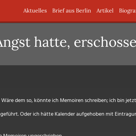
Hauptnavigation
Aktuelles
Brief aus Berlin
Artikel
Biogra
Angst hatte, erschoss
 Wäre dem so, könnte ich Memoiren schreiben; ich bin jetzt M
h geführt. Oder ich hätte Kalender aufgehoben mit Eintragu