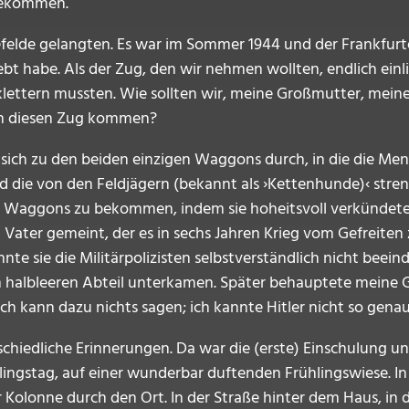
mgekommen.
nefelde gelangten. Es war im Sommer 1944 und der Frankfu
bt habe. Als der Zug, den wir nehmen wollten, endlich einli
sklettern mussten. Wie sollten wir, meine Großmutter, mein
 in diesen Zug kommen?
sich zu den beiden einzigen Waggons durch, in die die Me
und die von den Feldjägern (bekannt als ›Kettenhunde)‹ st
er Waggons zu bekommen, indem sie hoheitsvoll verkündete,
ter gemeint, der es in sechs Jahren Krieg vom Gefreiten
nnte sie die Militärpolizisten selbstverständlich nicht beein
em halbleeren Abteil unterkamen. Später behauptete meine Gr
Ich kann dazu nichts sagen; ich kannte Hitler nicht so genau
chiedliche Erinnerungen. Da war die (erste) Einschulung un
lingstag, auf einer wunderbar duftenden Frühlingswiese. In
r Kolonne durch den Ort. In der Straße hinter dem Haus, i