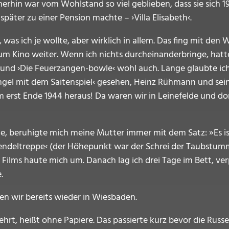
hin war vom Wohlstand so viel geblieben, dass sie sich 193
später zu einer Pension machte – ›Villa Elisabeth‹.
 was ich je wollte, aber wirklich in allem. Das fing mit d
 Kino weiter. Wenn ich nichts durcheinanderbringe, hatte 
 und ›Die Feuerzangen-bowle‹ wohl auch. Lange glaubte ich,
ngel mit dem Saitenspiel‹ gesehen, Heinz Rühmann und seine
 erst Ende 1944 heraus! Da waren wir in Leinefelde und dor
, beruhigte mich meine Mutter immer mit dem Satz: »Es is
Wendeltreppe‹ (der Höhepunkt war der Schrei der Taubstum
ilms haute mich um. Danach lag ich drei Tage im Bett, verp
e.
en wir bereits wieder in Wiesbaden.
rt, heißt ohne Papiere. Das passierte kurz bevor die Russe