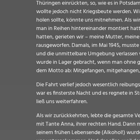
Thüringen einrückten, so, wie es in Potsd
wollte jedoch nicht Kriegsbeute werden. Wi
holen sollte, könnte uns mitnehmen. Als wir
man in Reihen hintereinander montiert hatte
hatten, gerieten wir – meine Mutter, meine 
rausgeworfen. Damals, im Mai 1945, musst
und die unmittelbare Umgebung verlassen wol
wurde in Lager gebracht, wenn man ohne gül
dem Motto ab: Mitgefangen, mitgehangen, un
Die Fahrt verlief jedoch wesentlich reibungs
war es finsterste Nacht und es regnete in
ließ uns weiterfahren.
Als wir zurückkehrten, lebte die gesamte V
mit Tante Anna, ihrer rechten Hand. Dann mei
seinem frühen Lebensende (Alkohol!) wurde