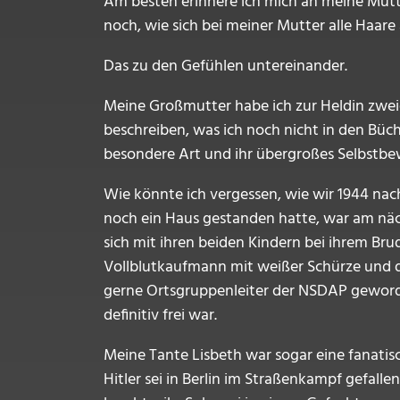
Am besten erinnere ich mich an meine Mutt
noch, wie sich bei meiner Mutter alle Haa
Das zu den Gefühlen untereinander.
Meine Großmutter habe ich zur Heldin zweie
beschreiben, was ich noch nicht in den Büc
besondere Art und ihr übergroßes Selbstbew
Wie könnte ich vergessen, wie wir 1944 na
noch ein Haus gestanden hatte, war am näc
sich mit ihren beiden Kindern bei ihrem Bru
Vollblutkaufmann mit weißer Schürze und dem
gerne Ortsgruppenleiter der NSDAP geworden
definitiv frei war.
Meine Tante Lisbeth war sogar eine fanatisc
Hitler sei in Berlin im Straßenkampf gefall