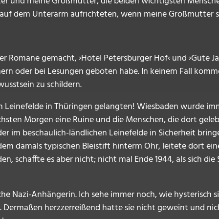
er und meine Großmutter, die beiden wichtigsten Mensche
re auf dem Unterarm aufrichteten, wenn meine Großmutter s
r Romane gemacht, ›Hotel Petersburger Hof‹ und ›Gute Jahr
hern oder bei Lesungen geboten habe. In keinem Fall komme
usstsein zu schildern.
ch Leinefelde in Thüringen gelangten! Wiesbaden wurde im
hsten Morgen eine Ruine und die Menschen, die dort geleb
der im beschaulich-ländlichen Leinefelde in Sicherheit bri
 damals typischen Bleistift hinterm Ohr, leitete dort eine 
, schaffte es aber nicht; nicht mal Ende 1944, als sich di
he Nazi-Anhängerin. Ich sehe immer noch, wie hysterisch si
en. Dermaßen herzzerreißend hatte sie nicht geweint und nich