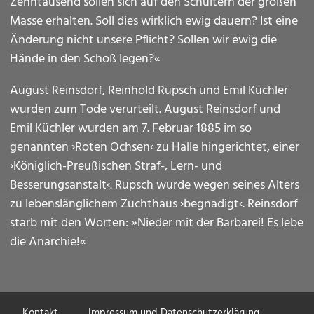
Zehntausend sollen sich auf den Schultern der großen
Masse erhalten. Soll dies wirklich ewig dauern? Ist eine
Änderung nicht unsere Pflicht? Sollen wir ewig die
Hände in den Schoß legen?«
August Reinsdorf, Reinhold Rupsch und Emil Küchler
wurden zum Tode verurteilt. August Reinsdorf und
Emil Küchler wurden am 7. Februar 1885 im so
genannten ›Roten Ochsen‹ zu Halle hingerichtet, einer
›Königlich-Preußischen Straf-, Lern- und
Besserungsanstalt‹. Rupsch wurde wegen seines Alters
zu lebenslänglichem Zuchthaus ›begnadigt‹. Reinsdorf
starb mit den Worten: »Nieder mit der Barbarei! Es lebe
die Anarchie!«
Fußzeile
Kontakt
Impressum und Datenschutzerklärung