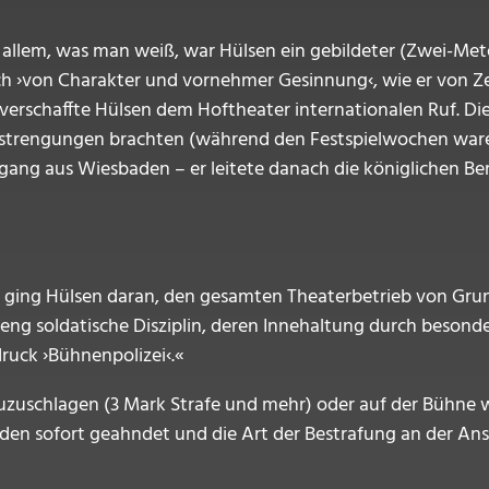
ch allem, was man weiß, war Hülsen ein gebildeter (Zwei-M
ch ›von Charakter und vornehmer Gesinnung‹, wie er von Z
 verschaffte Hülsen dem Hoftheater internationalen Ruf. Di
strengungen brachten (während den Festspielwochen waren
ng aus Wiesbaden – er leitete danach die königlichen Ber
ging Hülsen daran, den gesamten Theaterbetrieb von Grund
eng soldatische Disziplin, deren Innehaltung durch besonde
uck ›Bühnenpolizei‹.«
zuzuschlagen (3 Mark Strafe und mehr) oder auf der Bühne 
rden sofort geahndet und die Art der Bestrafung an der A