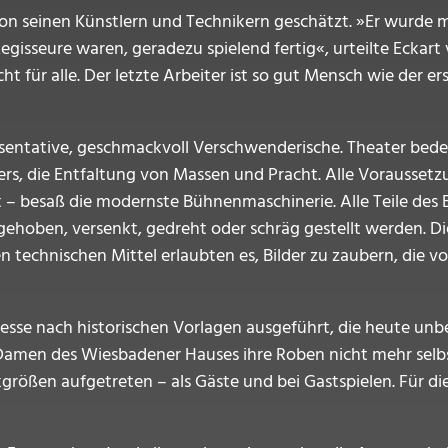
on seinen Künstlern und Technikern geschätzt. »Er wurde mi
gisseure waren, geradezu spielend fertig«, urteilte Eckart 
ht für alle. Der letzte Arbeiter ist so gut Mensch wie der er
ntative, geschmackvoll Verschwenderische. Theater bedeut
rs, die Entfaltung von Massen und Pracht. Alle Vorausse
t – besaß die modernste Bühnenmaschinerie. Alle Teile d
gehoben, versenkt, gedreht oder schräg gestellt werden. Di
echnischen Mittel erlaubten es, Bilder zu zaubern, die vo
sse nach historischen Vorlagen ausgeführt, die heute unbe
Damen des Wiesbadener Hauses ihre Roben nicht mehr selbs
größen aufgetreten – als Gäste und bei Gastspielen. Für die