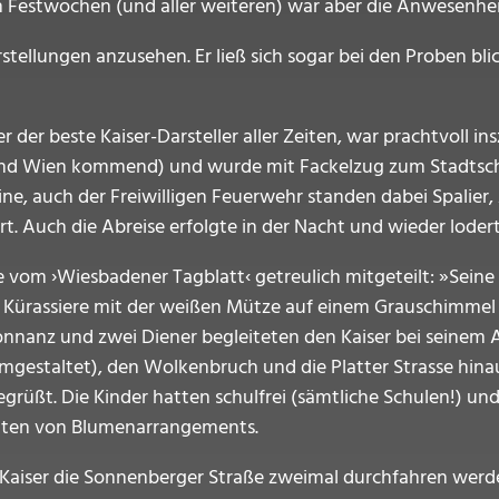
n Festwochen (und aller weiteren) war aber die Anwesenheit
stellungen anzusehen. Er ließ sich sogar bei den Proben bli
 der beste Kaiser-Darsteller aller Zeiten, war prachtvoll ins
d Wien kommend) und wurde mit Fackelzug zum Stadtschlos
ne, auch der Freiwilligen Feuerwehr standen dabei Spalier,
rt. Auch die Abreise erfolgte in der Nacht und wieder lodert
 vom ›Wiesbadener Tagblatt‹ getreulich mitgeteilt: »Seine
 Kürassiere mit der weißen Mütze auf einem Grauschimmel 
onnanz und zwei Diener begleiteten den Kaiser bei seinem Au
mgestaltet), den Wolkenbruch und die Platter Strasse hinau
begrüßt. Die Kinder hatten schulfrei (sämtliche Schulen!) un
itten von Blumenarrangements.
 Kaiser die Sonnenberger Straße zweimal durchfahren werde