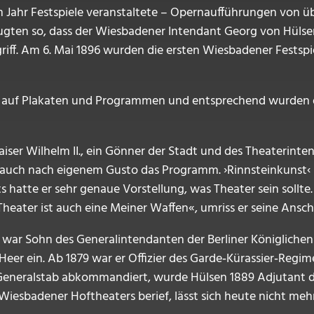
im Jahr Festspiele veranstaltete – Opernaufführungen von
gten so, dass der Wiesbadener Intendant Georg von Hülsen,
iff. Am 6. Mai 1896 wurden die ersten Wiesbadener Festsp
ß es auf Plakaten und Programmen und entsprechend wurden
 Kaiser Wilhelm II., ein Gönner der Stadt und des Theaterin
 auch nach eigenem Gusto das Programm. ›Rinnsteinkunst‹ –
 hatte er sehr genaue Vorstellung, was Theater sein sollte
 Theater ist auch eine Meiner Waffen«, umriss er seine Ansc
 war Sohn des Generalintendanten der Berliner Königliche
 Heer ein. Ab 1879 war er Offizier des Garde‑Kürassier‑Reg
eneralstab abkommandiert, wurde Hülsen 1889 Adjutant de
iesbadener Hoftheaters berief, lässt sich heute nicht mehr