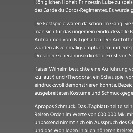
Königlichen Hoheit Prinzessin Luise zu spe
des Garde du Corps-Regimentes. Es wurde g
Die Festspiele waren da schon im Gang. Sie 
man sich für das ungemein eindrucksvolle
Aufnahmen vom Nil gehalten. Der Auftritt 
wurden als ›einmalig‹ empfunden und entsp
Dresdner Generalmusikdirektor Ernst von Sc
Kaiser Wilhelm besuchte eine Aufführung v
›zu laut‹) und ›Theodora‹, ein Schauspiel 
eindrucksvoll demonstrieren konnte. Bezeic
ausgebreiteten Kostüme und Schmuckgegen
Apropos Schmuck. Das ›Tagblatt‹ teilte sein
Reisen Orden im Werte von 600 000 Mk. mitf
unpassend nimmt sich ein Ausspruch des Obe
und das Wohlleben in allen höheren Kreise