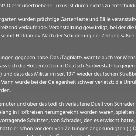
! Dieser übertriebene Luxus ist durch nichts zu entschuldi
arten wurden prächtige Gartenfeste und Bälle veranstalte
›reizend verlaufende‹ Veranstaltung gewürdigt, bei der die
Luise mit Hofdame«. Nach der Schilderung der Zeitung saßen
ügungen gegeben habe. Das ›Tagblatt‹ warnte auch vor Me
ass sich die Hottentotten in Deutsch-Südwestafrika gege
«) und dass das Militär im seit 1871 wieder deutschen Stra
Mann wurde bei der Gelegenheit schwer verletzt; die Unr
rden.
emüter und über das tödlich verlaufene Duell von Schrader
lang in Hofkreisen herumgereicht worden waren, spielten 
vorragende Schützen; von Schrader, den es erwischt hatte,
gs hatte er schon vor dem von Zeitungen angekündigten (!)