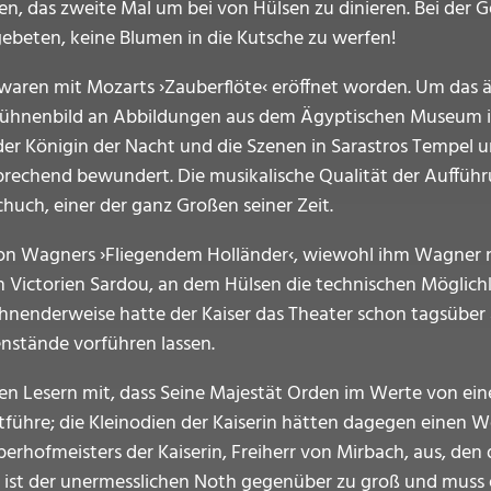
isen, das zweite Mal um bei von Hülsen zu dinieren. Bei de
ebeten, keine Blumen in die Kutsche zu werfen!
waren mit Mozarts ›Zauber­flöte‹ eröffnet worden. Um das äg
 Bühnenbild an Abbildungen aus dem Ägyptischen Museum i
der Königin der Nacht und die Szenen in Sarastros Tempel
rechend bewundert. Die musikalische Qualität der Aufführu
huch, einer der ganz Großen seiner Zeit.
on Wagners ›Fliegendem Hollän­der‹, wiewohl ihm Wagner n
von Victorien Sardou, an dem Hülsen die technischen Mögli
hnenderweise hatte der Kaiser das Theater schon tagsüber 
stände vorführen lassen.
en Lesern mit, dass Seine Majestät Orden im Werte von ein
ühre; die Kleinodien der Kaiserin hätten dagegen einen W
rhofmeisters der Kaiserin, Freiherr von Mirbach, aus, den 
n ist der unermesslichen Noth gegenüber zu groß und muss 