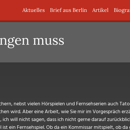
Hauptnavigation
Aktuelles
Brief aus Berlin
Artikel
Biogra
ingen muss
chern, nebst vielen Hörspielen und Fernsehserien auch Tato
en wird. Aber eine Arbeit, wie Sie mir im Vorgespräch erzäh
ch will nicht sagen, dass ich nicht gerne darauf zurückblick
 ist ein Fernsehspiel. Ob da ein Kommissar mitspielt, ob da 