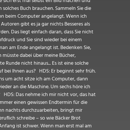
e sich erst mal selbst ein Bild machen und
in solches Buch brauchen. Sammeln Sie die
schon beim Computer angelangt. Wenn ich
toren gibt es ja gar nichts Besseres als
en. Das liegt einfach daran, dass Sie nicht
pfdruck und Sie sind wieder bei einem
 man am Ende angelangt ist. Bedenken Sie,
ch müsste dabei über meine Bücher,
 Runde nicht hinaus... Es ist eine solche
uf bei Ihnen aus? HDS: Er beginnt sehr früh.
tens um acht sitze ich am Computer, dann
wieder an die Maschine. Um sechs höre ich
hs? HDS: Das nehme ich mir nicht vor, das hat
 immer einen gewissen Endtermin für die
ann nachts durchzuarbeiten, bringt mir
ruflich schreibe – so wie Bäcker Brot
r Anfang ist schwer. Wenn man erst mal am