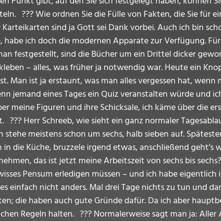
en Punkt gibt, auf den Sie sich festgelegt haben, können Si
eln. ??? Wie ordnen Sie die Fülle von Fakten, die Sie für e
r Karteikarten sind ja Gott sei Dank vorbei. Auch ich bin 
habe ich doch die modernen Apparate zur Verfügung. Für Au
 festgestellt, sind die Bücher um ein Drittel dicker geword
leben – alles, was früher ja notwendig war. Heute ein Kno
st. Man ist ja erstaunt, was man alles vergessen hat, wenn
enn jemand eines Tages ein Quiz veranstalten würde und i
er meine Figuren und ihre Schicksale, ich käme über die erste
st. ??? Herr Schreeb, wie sieht ein ganz normaler Tagesabla
Ich stehe meistens schon um sechs, halb sieben auf. Spätes
ch in die Küche, bruzzele irgend etwas, anschließend geht’s 
vornehmen, das ist jetzt meine Arbeitszeit von sechs bis sec
gewisses Pensum erledigen müssen – und ich habe eigentlich
 es einfach nicht anders. Mal drei Tage nichts zu tun und d
alten; die haben auch gute Gründe dafür. Da ich aber hauptbe
achen Regeln halten. ??? Normalerweise sagt man ja: Alle