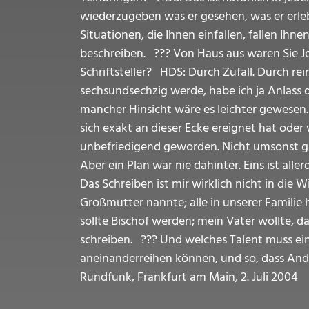
wiederzugeben was er gesehen, was er erlebt
Situationen, die Ihnen einfallen, fallen Ihne
beschreiben. ??? Von Haus aus waren Sie Jou
Schriftsteller? HDS: Durch Zufall. Durch re
sechsundsechzig werde, habe ich ja Anlass d
mancher Hinsicht wäre es leichter gewesen.
sich exakt an dieser Ecke ereignet hat oder
unbefriedigend geworden. Nicht umsonst gibt 
Aber ein Plan war nie dahinter. Eins ist alle
Das Schreiben ist mir wirklich nicht in di
Großmutter nannte; alle in unserer Familie 
sollte Bischof werden; mein Vater wollte, da
schreiben. ??? Und welches Talent muss ei
aneinanderreihen können, und so, dass And
Rundfunk, Frankfurt am Main, 2. Juli 2004