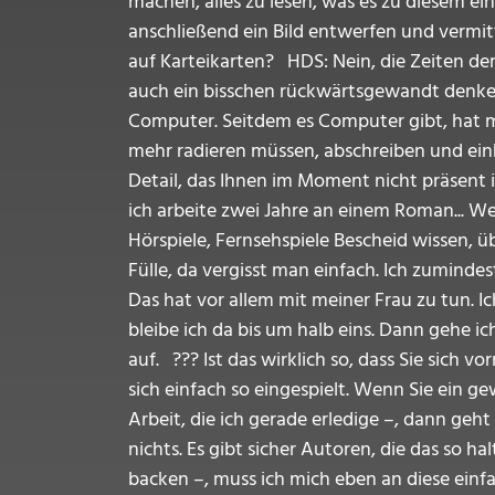
machen, alles zu lesen, was es zu diesem ein
anschließend ein Bild entwerfen und vermitt
auf Karteikarten? HDS: Nein, die Zeiten de
auch ein bisschen rückwärtsgewandt denke, 
Computer. Seitdem es Computer gibt, hat man
mehr radieren müssen, abschreiben und eink
Detail, das Ihnen im Moment nicht präsent i
ich arbeite zwei Jahre an einem Roman... W
Hörspiele, Fernsehspiele Bescheid wissen, üb
Fülle, da vergisst man einfach. Ich zuminde
Das hat vor allem mit meiner Frau zu tun. 
bleibe ich da bis um halb eins. Dann gehe i
auf. ??? Ist das wirklich so, dass Sie sich 
sich einfach so eingespielt. Wenn Sie ein 
Arbeit, die ich gerade erledige –, dann geht
nichts. Es gibt sicher Autoren, die das so h
backen –, muss ich mich eben an diese einf