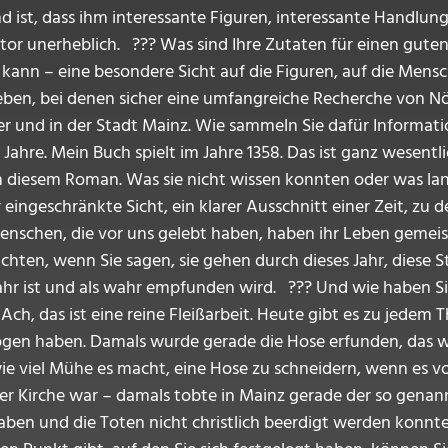
 ist, dass ihm interessante Figuren, interessante Handlung
Autor unerheblich. ??? Was sind Ihre Zutaten für einen gut
n kann – eine besondere Sicht auf die Figuren, auf die Mensc
ben, bei denen sicher eine umfangreiche Recherche von Nö
ter und in der Stadt Mainz. Wie sammeln Sie dafür Informat
Jahre. Mein Buch spielt im Jahre 1358. Das ist ganz wesentlic
in diesem Roman. Was sie nicht wissen konnten oder was lan
 eingeschränkte Sicht, ein klarer Ausschnitt einer Zeit, zu 
nschen, die vor uns gelebt haben, haben ihr Leben gemeis
chten, wenn Sie sagen, sie gehen durch dieses Jahr, diese S
wahr ist und als wahr empfunden wird. ??? Und wie haben S
h, das ist eine reine Fleißarbeit. Heute gibt es zu jedem T
gen haben. Damals wurde gerade die Hose erfunden, das war
wie viel Mühe es macht, eine Hose zu schneidern, wenn es vo
 Kirche war – damals tobte in Mainz gerade der so genannte 
haben und die Toten nicht christlich beerdigt werden konnt