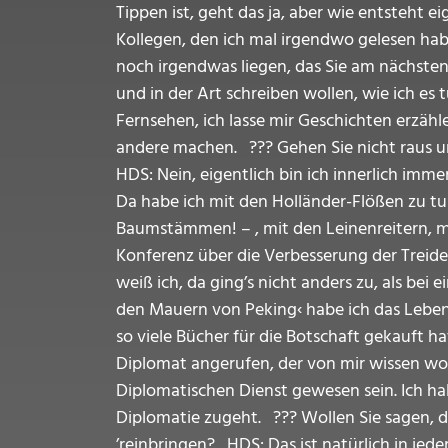
Tippen ist, geht das ja, aber wie entsteht e
Kollegen, den ich mal irgendwo gelesen hab
noch irgendwas liegen, das Sie am nächsten 
und in der Art schreiben wollen, wie ich es
Fernsehen, ich lasse mir Geschichten erzäh
andere machen. ??? Gehen Sie nicht raus und
HDS: Nein, eigentlich bin ich innerlich imm
Da habe ich mit den Holländer-Flößen zu tu
Baumstämmen! – , mit den Leinenreitern, mi
Konferenz über die Verbesserung der Treide
weiß ich, da ging’s nicht anders zu, als be
den Mauern von Peking‹ habe ich das Leben i
so viele Bücher für die Botschaft gekauft h
Diplomat angerufen, der von mir wissen woll
Diplomatischen Dienst gewesen sein. Ich hab
Diplomatie zugeht. ??? Wollen Sie sagen, da
’reinbringen? HDS: Das ist natürlich in jeder