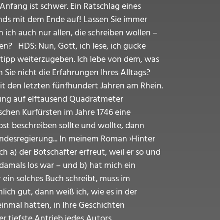
 Anfang ist schwer. Ein Ratschlag eines
ends mit dem Ende auf! Lassen Sie immer
 ich auch nur allen, die schreiben wollen –
ren? HDS: Nun, Gott, ich lese, ich gucke
mtipp weiterzugeben. Ich lebe von dem, was
 Sie nicht die Erfahrungen Ihres Alltags?
mit den letzten fünfhundert Jahren am Rhein.
tzung auf elftausend Quadratmeter
schen Kurfürsten im Jahre 1746 eine
st beschreiben sollte und wollte, dann
Bundesregierung... In meinem Roman ›Hinter
 a) der Botschafter erfreut, weil er so und
 damals los war – und b) hat mich ein
 ein solches Buch schreibt, muss im
ich gut, dann weiß ich, wie es in der
einmal hatten, in Ihre Geschichten
er tiefste Antrieb jedes Autors,