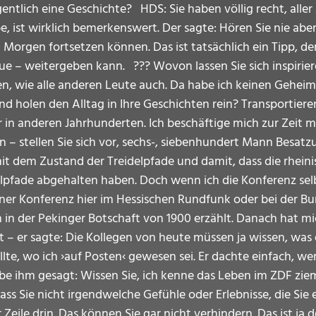
igentlich eine Geschichte? HDS: Sie haben völlig recht, aller
e, ist wirklich bemerkenswert. Der sagte: Hören Sie nie ab
Morgen fortsetzen können. Das ist tatsächlich ein Tipp, den
 tue – weitergeben kann. ??? Wovon lassen Sie sich inspirie
len, wie alle anderen Leute auch. Da habe ich keinen Gehei
 holen den Alltag in Ihre Geschichten rein? Transportieren
er in anderen Jahrhunderten. Ich beschäftige mich zur Zeit 
n – stellen Sie sich vor, sechs-, siebenhundert Mann Besa
t dem Zustand der Treidelpfade und damit, dass die rheini
lpfade abgehalten haben. Doch wenn ich die Konferenz selb
i einer Konferenz hier im Hessischen Rundfunk oder bei der 
n der Pekinger Botschaft von 1900 erzählt. Danach hat mich
at – er sagte: Die Kollegen von heute müssen ja wissen, was
te, wo ich ›auf Posten‹ gewesen sei. Er dachte einfach, wer
e ihm gesagt: Wissen Sie, ich kenne das Leben im ZDF zieml
ss Sie nicht irgendwelche Gefühle oder Erlebnisse, die Sie 
 Zeile drin. Das können Sie gar nicht verhindern. Das ist ja d