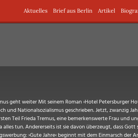
Hauptnavigation
Aktuelles
Brief aus Berlin
Artikel
Biogra
remus geht weiter Mit seinem Roman ›Hotel Petersburger H
h und Nationalsozialismus geschrieben. Jetzt, zwanzig Jah
 ersten Teil Frieda Tremus, eine bemerkenswerte Frau und u
a alles tun. Andererseits ist sie davon überzeugt, dass Gott
lagswerbung: ›Gute Jahre‹ beginnt mit dem Einmarsch der Am